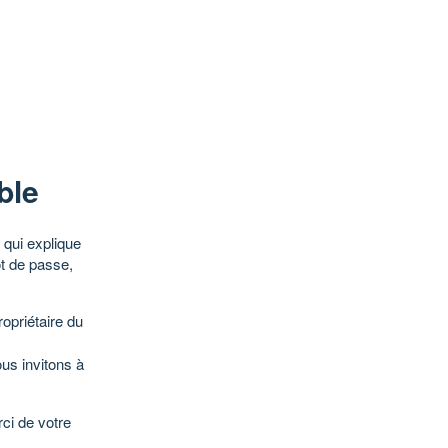
ble
qui explique
ot de passe,
opriétaire du
ous invitons à
ci de votre